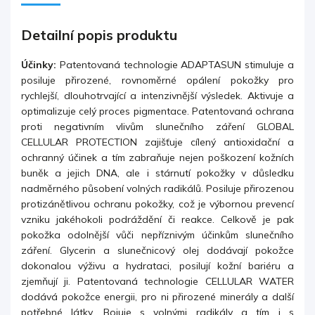
Detailní popis produktu
Účinky:
Patentovaná technologie ADAPTASUN stimuluje a
posiluje přirozené, rovnoměrné opálení pokožky pro
rychlejší, dlouhotrvající a intenzivnější výsledek. Aktivuje a
optimalizuje celý proces pigmentace. Patentovaná ochrana
proti negativním vlivům
slunečního záření GLOBAL
CELLULAR PROTECTION zajišťuje cílený antioxidační a
ochranný účinek a tím zabraňuje nejen poškození kožních
buněk a jejich DNA, ale i stárnutí pokožky v důsledku
nadměrného působení volných radikálů. Posiluje přirozenou
protizánětlivou ochranu pokožky, což je výbornou prevencí
vzniku jakéhokoli podráždění či reakce. Celkově je pak
pokožka odolnější vůči nepříznivým účinkům slunečního
záření. Glycerin a slunečnicový olej dodávají pokožce
dokonalou výživu a
hydrataci, posilují kožní bariéru a
zjemňují ji. Patentovaná technologie CELLULAR WATER
dodává pokožce energii, pro ni přirozené minerály a další
potřebné látky. Bojuje s volnými radikály a tím i s