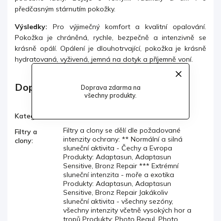
předčasným stárnutím pokožky.
Výsledky:
Pro výjimečný komfort a kvalitní opalování.
Pokožka je chráněná, rychle, bezpečně a intenzivně se
krásně opálí. Opálení je dlouhotrvající, pokožka je krásně
hydratovaná, vyživená, jemná na dotyk a příjemně voní.
Doplňkové parametry
Doprava zdarma na
všechny produkty.
OPALOVÁNÍ
Kategorie
:
Filtry a clony se dělí dle požadované
Filtry a
intenzity ochrany: ** Normální a silná
clony
:
sluneční aktivita - Čechy a Evropa
Produkty: Adaptasun, Adaptasun
Sensitive, Bronz Repair *** Extrémní
sluneční intenzita - moře a exotika
Produkty: Adaptasun, Adaptasun
Sensitive, Bronz Repair Jakákoliv
sluneční aktivita - všechny sezóny,
všechny intenzity včetně vysokých hor a
tropů Produkty: Photo Regul, Photo