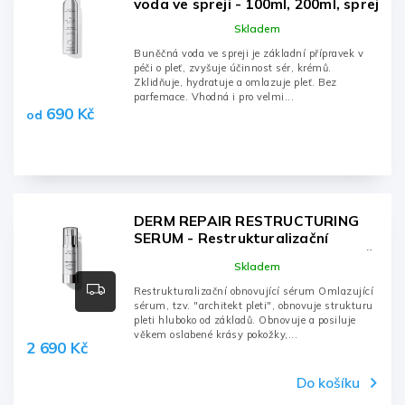
voda ve spreji - 100ml, 200ml, sprej
Skladem
Buněčná voda ve spreji je základní přípravek v
péči o pleť, zvyšuje účinnost sér, krémů.
Zklidňuje, hydratuje a omlazuje pleť. Bez
parfemace. Vhodná i pro velmi...
690 Kč
od
DERM REPAIR RESTRUCTURING
SERUM - Restrukturalizační
obnovující sérum - 30ml, dávkovač
Skladem
Restrukturalizační obnovující sérum Omlazující
sérum, tzv. "architekt pleti", obnovuje strukturu
pleti hluboko od základů. Obnovuje a posiluje
věkem oslabené krásy pokožky,...
2 690 Kč
Do košíku