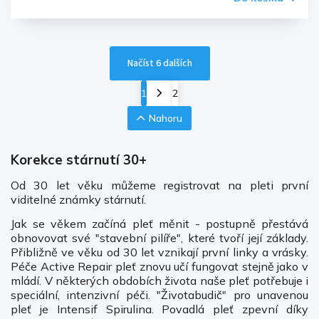
Načíst 6 dalších
1
2
Nahoru
Korekce stárnutí 30+
Od 30 let věku můžeme registrovat na pleti první
viditelné známky stárnutí.
Jak se věkem začíná pleť měnit - postupně přestává
obnovovat své "stavební pilíře", které tvoří její základy.
Přibližně ve věku od 30 let vznikají první linky a vrásky.
Péče Active Repair pleť znovu učí fungovat stejně jako v
mládí. V některých obdobích života naše pleť potřebuje i
speciální, intenzivní péči. "Životabudič" pro unavenou
pleť je Intensif Spirulina. Povadlá pleť zpevní díky