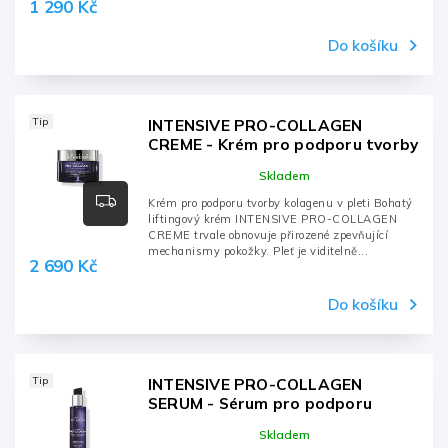
1 290 Kč
Do košíku
Tip
INTENSIVE PRO-COLLAGEN
CREME - Krém pro podporu tvorby
kolagenu v pleti - 50ml, dóza
Skladem
Krém pro podporu tvorby kolagenu v pleti Bohatý
liftingový krém INTENSIVE PRO-COLLAGEN
CREME trvale obnovuje přirozené zpevňující
mechanismy pokožky. Pleť je viditelně...
2 690 Kč
Do košíku
Tip
INTENSIVE PRO-COLLAGEN
SERUM - Sérum pro podporu
tvorby kolagenu v pleti - 30ml,
Skladem
láhev s pumpičkou