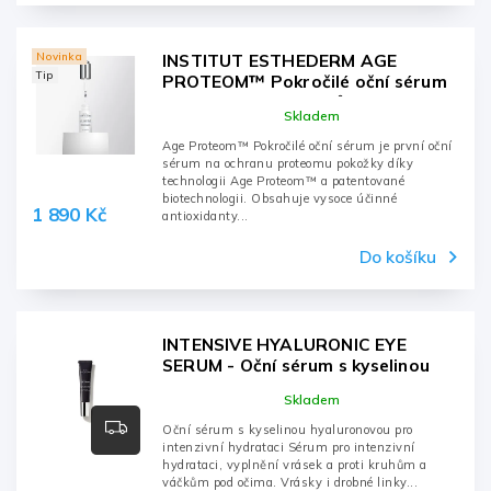
Novinka
INSTITUT ESTHEDERM AGE
Tip
PROTEOM™ Pokročilé oční sérum
pro ochranu proteinů a mládí pleti
Skladem
15 ml
Age Proteom™ Pokročilé oční sérum je první oční
sérum na ochranu proteomu pokožky díky
technologii Age Proteom™ a patentované
biotechnologii. Obsahuje vysoce účinné
1 890 Kč
antioxidanty...
Do košíku
INTENSIVE HYALURONIC EYE
SERUM - Oční sérum s kyselinou
hyaluronovou pro intenzivní
Skladem
hydrataci - 15ml, tuba
Oční sérum s kyselinou hyaluronovou pro
intenzivní hydrataci Sérum pro intenzivní
hydrataci, vyplnění vrásek a proti kruhům a
váčkům pod očima. Vrásky i drobné linky...