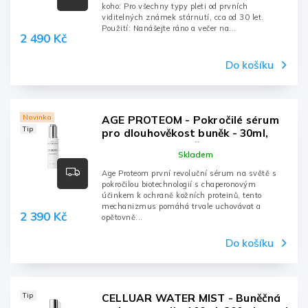
koho: Pro všechny typy pleti od prvních
viditelných známek stárnutí, cca od 30 let.
Použití: Nanášejte ráno a večer na...
2 490 Kč
Do košíku
Novinka
AGE PROTEOM - Pokročilé sérum
Tip
pro dlouhověkost buněk - 30ml,
pipeta s dávkovačem
Skladem
Age Proteom první revoluční sérum na světě s
pokročilou biotechnologií s chaperonovým
účinkem k ochraně kožních proteinů, tento
mechanizmus pomáhá trvale uchovávat a
2 390 Kč
opětovně...
Do košíku
Tip
CELLUAR WATER MIST - Buněčná