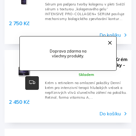
Sérum pro podporu tvorby kolagenu v pleti Svěží
sérum s texturou „kolagenového gelu“
INTENSIVE PRO-COLLAGEN+ SERUM posiluje
mechanismy biologického zpevňování kontur...
2 750 Kč
Do košíku
Doprava zdarma na
všechny produkty.
INTENSIVE RETINOL CREAM - Krém
s retinolem na omlazení pokožky -
50ml, dóza
Skladem
Krém s retinolem na omlazení pokožky Denní
krém pro intenzivní terapii hlubokých vrásek a
nepříznivých vlivů slunečního záření na pokožku.
Retinol, forma vitaminu A,...
2 450 Kč
Do košíku