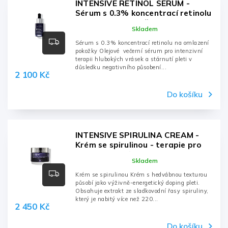
INTENSIVE RETINOL SERUM -
Sérum s 0.3% koncentrací retinolu
na omlazení pokožky - 15ml, láhev
Skladem
s pumpičkou
Sérum s 0.3% koncentrací retinolu na omlazení
pokožky Olejové večerní sérum pro intenzivní
terapii hlubokých vrásek a stárnutí pleti v
důsledku negativního působení...
2 100 Kč
Do košíku
INTENSIVE SPIRULINA CREAM -
Krém se spirulinou - terapie pro
unavenou pleť - 50ml, dóza
Skladem
Krém se spirulinou Krém s hedvábnou texturou
působí jako výživně-energetický doping pleti.
Obsahuje extrakt ze sladkovodní řasy spiruliny,
který je nabitý více než 220...
2 450 Kč
Do košíku