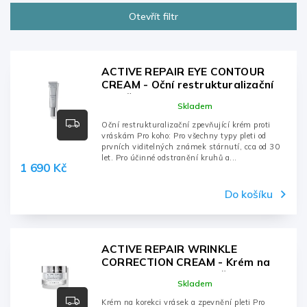
Nejlevnější
Otevřít filtr
Nejdražší
Nejprodávanější
Abecedně
ACTIVE REPAIR EYE CONTOUR
CREAM - Oční restrukturalizační
zpevňující krém proti vráskám -
Skladem
15ml, tuba
Oční restrukturalizační zpevňující krém proti
vráskám Pro koho: Pro všechny typy pleti od
prvních viditelných známek stárnutí, cca od 30
let. Pro účinné odstranění kruhů a...
1 690 Kč
Do košíku
ACTIVE REPAIR WRINKLE
CORRECTION CREAM - Krém na
korekci vrásek a zpevnění pleti -
Skladem
50ml, dóza
Krém na korekci vrásek a zpevnění pleti Pro