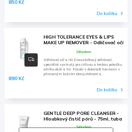
850 Kč
Do košíku
HIGH TOLERANCE EYES & LIPS
MAKE UP REMOVER - Odličovač očí
a rtů - 125ml, láhev
Skladem
Odličovač očí a rtů Dvousložkový odličovač,
speciálně vyvinutý pro citlivou a tenkou pokožku
očního okolí a rtů. Působí v dokonalé harmonii s
přirozeným kožním ekosystémem a...
890 Kč
Do košíku
GENTLE DEEP PORE CLEANSER -
Hloubkový čistič pórů - 75ml, tuba
Skladem