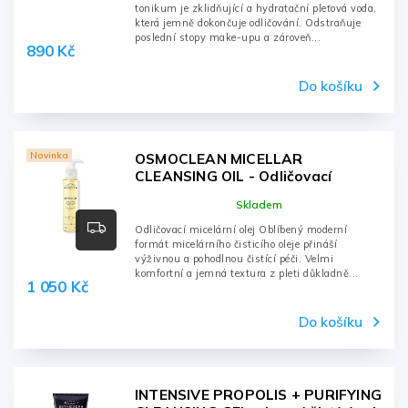
tonikum je zklidňující a hydratační pleťová voda,
která jemně dokončuje odličování. Odstraňuje
poslední stopy make-upu a zároveň...
890 Kč
Do košíku
Novinka
OSMOCLEAN MICELLAR
CLEANSING OIL - Odličovací
micelární olej - 150ml, láhev
Skladem
Odličovací micelární olej Oblíbený moderní
formát micelárního čisticího oleje přináší
výživnou a pohodlnou čistící péči. Velmi
komfortní a jemná textura z pleti důkladně...
1 050 Kč
Do košíku
INTENSIVE PROPOLIS + PURIFYING