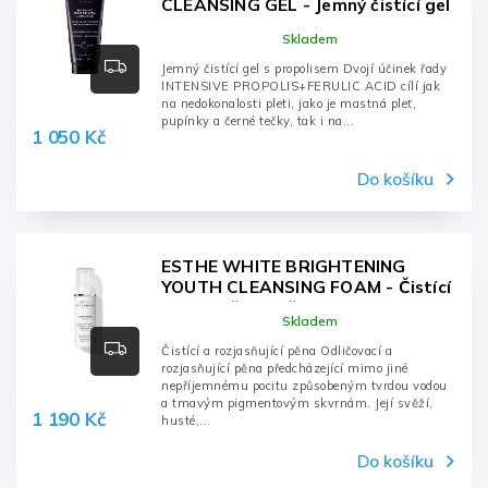
CLEANSING GEL - Jemný čistící gel
s propolisem - 200ml, tuba
Skladem
Jemný čistící gel s propolisem Dvojí účinek řady
INTENSIVE PROPOLIS+FERULIC ACID cílí jak
na nedokonalosti pleti, jako je mastná pleť,
pupínky a černé tečky, tak i na...
1 050 Kč
Do košíku
ESTHE WHITE BRIGHTENING
YOUTH CLEANSING FOAM - Čistící
a rozjasňující pěna - 150ml, láhev
Skladem
Čistící a rozjasňující pěna Odličovací a
rozjasňující pěna předcházející mimo jiné
nepříjemnému pocitu způsobeným tvrdou vodou
a tmavým pigmentovým skvrnám. Její svěží,
1 190 Kč
husté,...
Do košíku