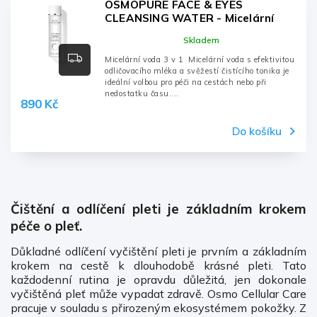
OSMOPURE FACE & EYES
CLEANSING WATER - Micelární
voda 3 v 1 - 200ml, láhev
Skladem
Micelární voda 3 v 1 Micelární voda s efektivitou
odličovacího mléka a svěžestí čistícího tonika je
ideální volbou pro péči na cestách nebo při
nedostatku času....
890 Kč
Do košíku
Čištění a odlíčení pleti je základním krokem
péče o pleť.
Důkladné odlíčení vyčištění pleti je prvním a základním
krokem na cestě k dlouhodobě krásné pleti. Tato
každodenní rutina je opravdu důležitá, jen dokonale
vyčištěná pleť může vypadat zdravě. Osmo Cellular Care
pracuje v souladu s přirozeným ekosystémem pokožky. Z