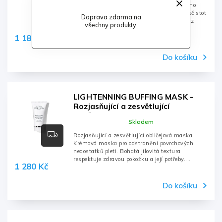
Hloubkový čistič pórů První krok hloubkového
čištění pokožky. Velmi účinný "vysavač" nečistot
Doprava zdarma na
a přebytečné kožního mazu. Jemná masáž z
všechny produkty.
produktu vytvoří aktivní emulzi, která...
1 180 Kč
Do košíku
LIGHTENNING BUFFING MASK -
Rozjasňující a zesvětlující
obličejová maska - 75ml, tuba
Skladem
Rozjasňující a zesvětlující obličejová maska
Krémová maska pro odstranění povrchových
nedostatků pleti. Bohatá jílovitá textura
respektuje zdravou pokožku a její potřeby....
1 280 Kč
Do košíku