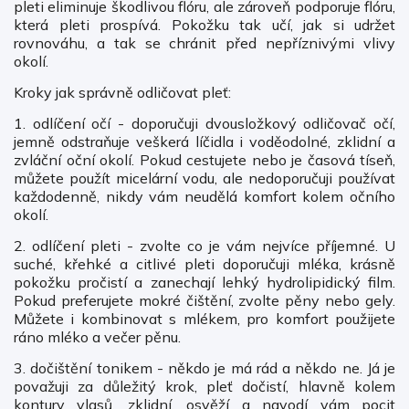
pleti eliminuje škodlivou flóru, ale zároveň podporuje flóru,
která pleti prospívá. Pokožku tak učí, jak si udržet
rovnováhu, a tak se chránit před nepříznivými vlivy
okolí.
Kroky jak správně odličovat pleť:
1. odlíčení očí - doporučuji dvousložkový odličovač očí,
jemně odstraňuje veškerá líčidla i voděodolné, zklidní a
zvláční oční okolí. Pokud cestujete nebo je časová tíseň,
můžete použít micelární vodu, ale nedoporučuji používat
každodenně, nikdy vám neudělá komfort kolem očního
okolí.
2. odlíčení pleti - zvolte co je vám nejvíce příjemné. U
suché, křehké a citlivé pleti doporučuji mléka, krásně
pokožku pročistí a zanechají lehký hydrolipidický film.
Pokud preferujete mokré čištění, zvolte pěny nebo gely.
Můžete i kombinovat s mlékem, pro komfort použijete
ráno mléko a večer pěnu.
3. dočištění tonikem - někdo je má rád a někdo ne. Já je
považuji za důležitý krok, pleť dočistí, hlavně kolem
kontury vlasů, zklidní, osvěží a navodí vám pocit