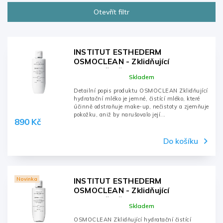
Nejlevnější
Otevřít filtr
Nejdražší
Nejprodávanější
Abecedně
INSTITUT ESTHEDERM
OSMOCLEAN - Zklidňující
hydratační čistící mléko 200ml
Skladem
Detailní popis produktu OSMOCLEAN Zklidňující
hydratační mléko je jemné, čistící mléko, které
účinně odstraňuje make-up, nečistoty a zjemňuje
pokožku, aniž by narušovalo její...
890 Kč
Do košíku
Novinka
INSTITUT ESTHEDERM
OSMOCLEAN - Zklidňující
hydratační čistící tonikum 200 ml
Skladem
OSMOCLEAN Zklidňující hydratační čistící