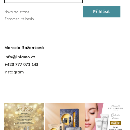
Přihlásit
Nová registrace
Zapomenuté heslo
se
Kontakt
Marcela Bažantová
info
@
inlamo.cz
+420 777 071 143
Instagram
Instagram