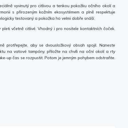
ciálně vyvinutý pro citlivou a tenkou pokožku očního okolí a
rmonii s přirozeným kožním ekosystémem a plně respektuje
lmologicky testovaný a pokožka ho velmi dobře snáší.
 pleti včetně citlivé. Vhodný i pro nositele kontaktních čoček.
ně protřepejte, aby se dvousložkový obsah spojil. Naneste
tu na vatové tampóny, přiložte na chvíli na oční okolí a rty
make-up čas se rozpustit. Potom je jemným pohybem
odstraňte.