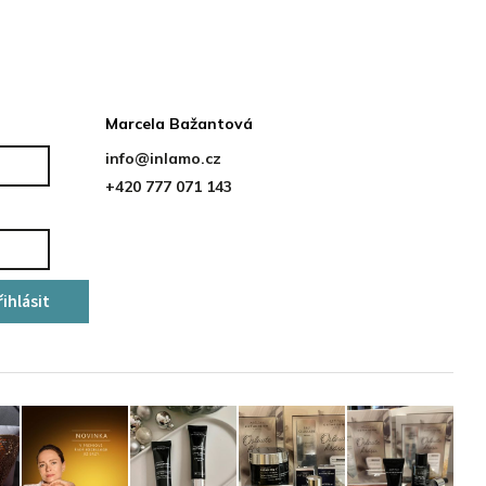
Kontakt
Marcela Bažantová
info
@
inlamo.cz
+420 777 071 143
řihlásit
se