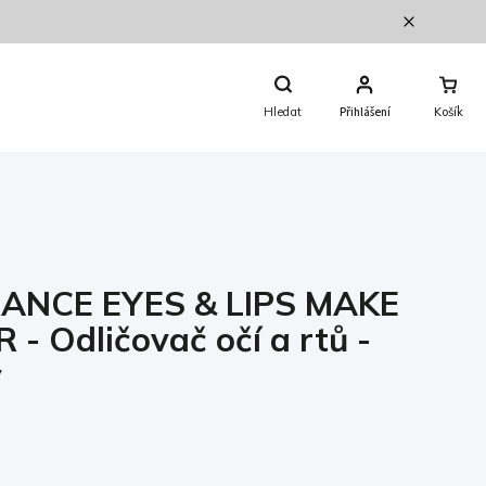
Nákupní
Košík
Hledat
Přihlášení
ANCE EYES & LIPS MAKE
- Odličovač očí a rtů -
v