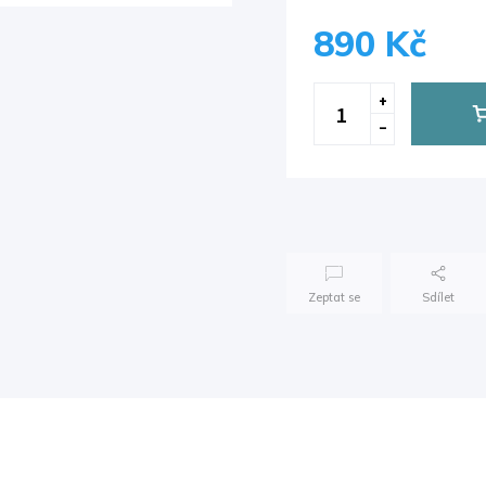
890 Kč
Zeptat se
Sdílet