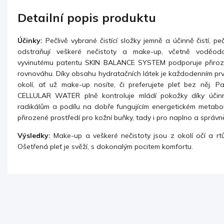
Detailní popis produktu
Účinky:
Pečlivě vybrané čistící složky jemně a účinně čistí, pe
odstraňují veškeré nečistoty a make-up, včetně voděodo
vyvinutému patentu SKIN BALANCE SYSTEM podporuje přiroz
rovnováhu. Díky obsahu hydratačních látek je každodenním pr
okolí, ať už make-up nosíte, či preferujete pleť bez něj. P
CELLULAR WATER plně kontroluje mládí pokožky díky účinn
radikálům a podílu na dobře fungujícím energetickém metaboli
přirozené prostředí pro kožní buňky, tady i pro naplno a správn
Výsledky:
Make-up a veškeré nečistoty jsou z okolí očí a r
Ošetřená pleť je svěží, s dokonalým pocitem komfortu.