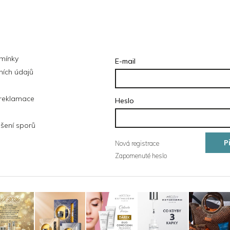
ce pro vás
Přihlášení
mínky
E-mail
ích údajů
 reklamace
Heslo
šení sporů
P
Nová registrace
Zapomenuté heslo