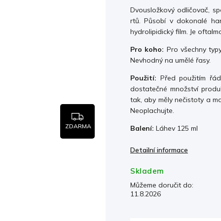
Dvousložkový odličovač, spe
rtů. Působí v dokonalé ha
hydrolipidický film. Je ofta
Pro koho:
Pro všechny typy
Nevhodný na umělé řasy.
Použití:
Před použitím řád
dostatečné množství produk
tak, aby měly nečistoty a 
Neoplachujte.
ZDARMA
Balení:
Láhev 125 ml
Detailní informace
Skladem
Můžeme doručit do:
11.8.2026