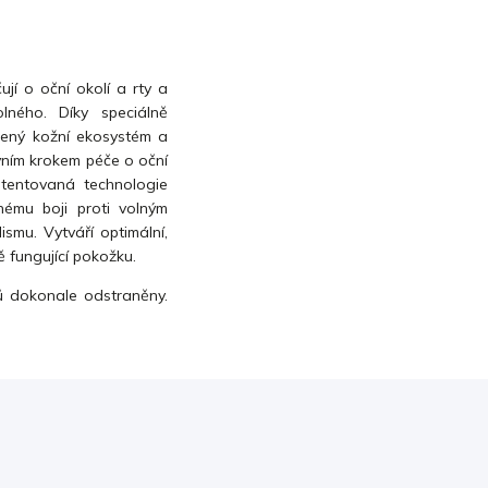
čují o oční okolí a rty a
lného. Díky speciálně
ený kožní ekosystém a
vním krokem péče o oční
atentovaná technologie
ému boji proti volným
smu. Vytváří optimální,
ě fungující pokožku.
tů dokonale odstraněny.