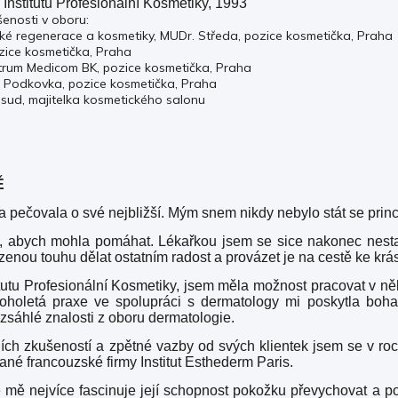
Institutu Profesionální Kosmetiky, 1993
enosti v oboru:
řské regenerace a kosmetiky, MUDr. Středa, pozice kosmetička, Praha
zice kosmetička, Praha
trum Medicom BK, pozice kosmetička, Praha
ic Podkovka, pozice kosmetička, Praha
sud, majitelka kosmetického salonu
Ě
da pečovala o své nejbližší. Mým snem nikdy nebylo stát se prin
u, abych mohla pomáhat. Lékařkou jsem se sice nakonec nest
rozenou touhu dělat ostatním radost a provázet je na cestě ke k
itutu Profesionální Kosmetiky, jsem měla možnost pracovat v ně
oholetá praxe ve spolupráci s dermatology mi poskytla boha
ozsáhlé znalosti z oboru dermatologie.
ích zkušeností a zpětné vazby od svých klientek jsem se v r
né francouzské firmy Institut Esthederm Paris.
 mě nejvíce fascinuje její schopnost pokožku převychovat a 