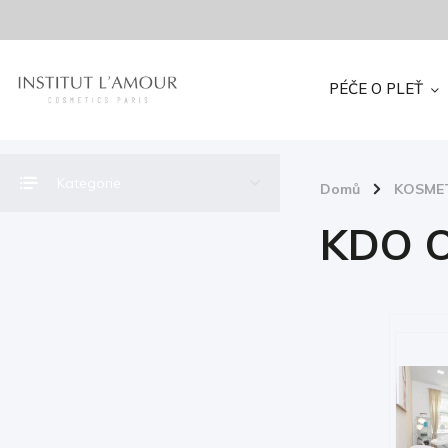
PÉČE O PLEŤ
Kategorie
Domů
/
KOSME
KDO 