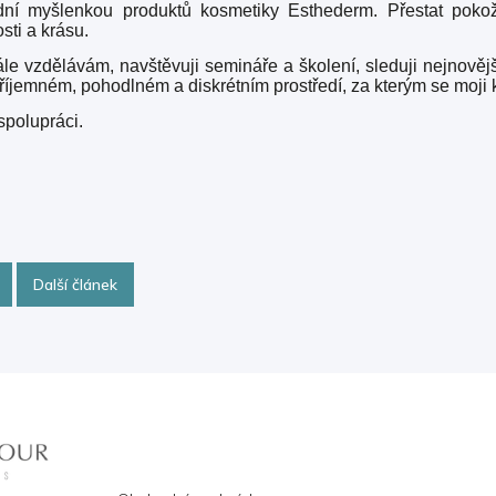
ladní myšlenkou produktů kosmetiky Esthederm. Přestat pokožk
sti a krásu.
le vzdělávám, navštěvuji semináře a školení, sleduji nejnově
říjemném, pohodlném a diskrétním prostředí, za kterým se moji 
spolupráci.
Další článek
Informace pro vás
Přihláš