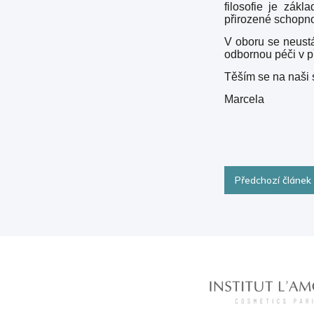
filosofie je zák
přirozené schopno
V oboru se neustá
odbornou péči v p
Těším se na naši 
Marcela
Předchozí článek