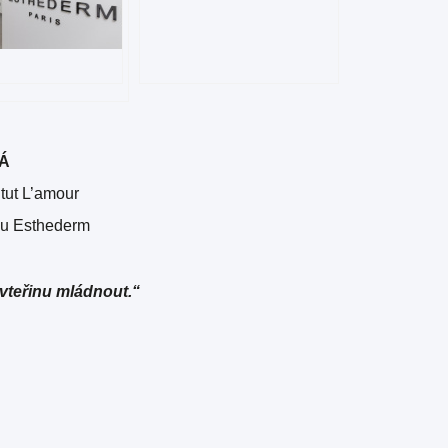
Á
itut L’amour
ou Esthederm
 vteřinu mládnout.“