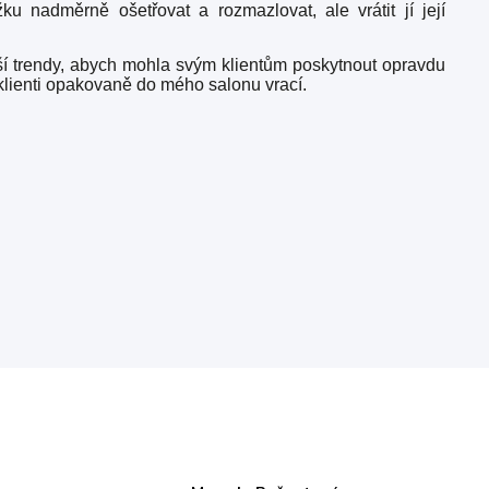
u nadměrně ošetřovat a rozmazlovat, ale vrátit jí její
jší trendy, abych mohla svým klientům poskytnout opravdu
klienti opakovaně do mého salonu vrací.
ení
Kontakt