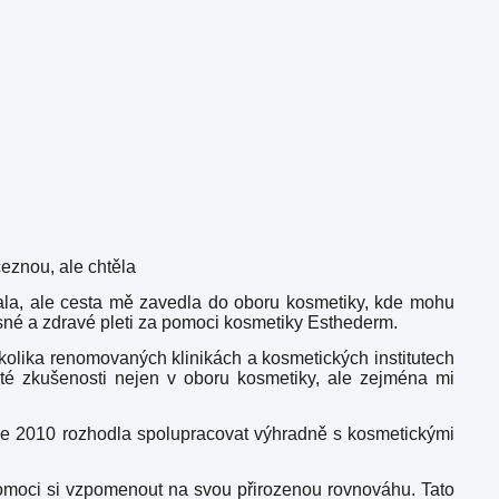
ceznou, ale chtěla
ala, ale cesta mě zavedla do oboru kosmetiky, kde mohu
rásné a zdravé pleti za pomoci kosmetiky Esthederm.
kolika renomovaných klinikách a kosmetických institutech
té zkušenosti nejen v oboru kosmetiky, ale zejména mi
oce 2010 rozhodla spolupracovat výhradně s kosmetickými
pomoci si vzpomenout na svou přirozenou rovnováhu. Tato