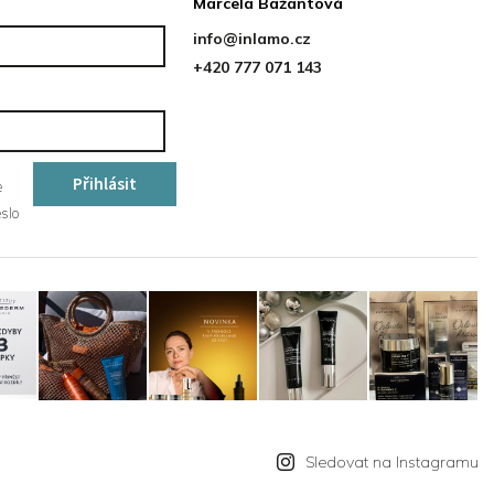
Marcela Bažantová
info
@
inlamo.cz
+420 777 071 143
Přihlásit
e
slo
se
Sledovat na Instagramu