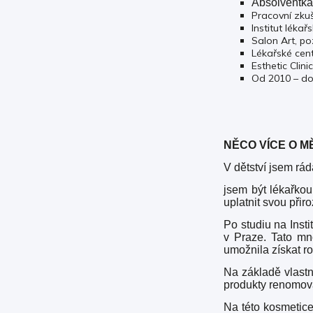
Absolventka 
Pracovní zkuš
Institut léka
Salon Art, po
Lékařské cen
Esthetic Clin
Od 2010 – do
NĚCO VÍCE O M
V dětství jsem rá
jsem být lékařko
uplatnit svou při
Po studiu na Inst
v Praze. Tato mn
umožnila získat r
Na základě vlastn
produkty renomova
Na této kosmetice