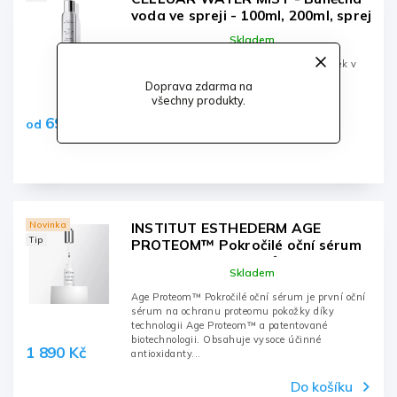
voda ve spreji - 100ml, 200ml, sprej
Skladem
Buněčná voda ve spreji je základní přípravek v
péči o pleť, zvyšuje účinnost sér, krémů.
Doprava zdarma na
Zklidňuje, hydratuje a omlazuje pleť. Bez
všechny produkty.
parfemace. Vhodná i pro velmi...
690 Kč
od
Novinka
INSTITUT ESTHEDERM AGE
Tip
PROTEOM™ Pokročilé oční sérum
pro ochranu proteinů a mládí pleti
Skladem
15 ml
Age Proteom™ Pokročilé oční sérum je první oční
sérum na ochranu proteomu pokožky díky
technologii Age Proteom™ a patentované
biotechnologii. Obsahuje vysoce účinné
1 890 Kč
antioxidanty...
Do košíku