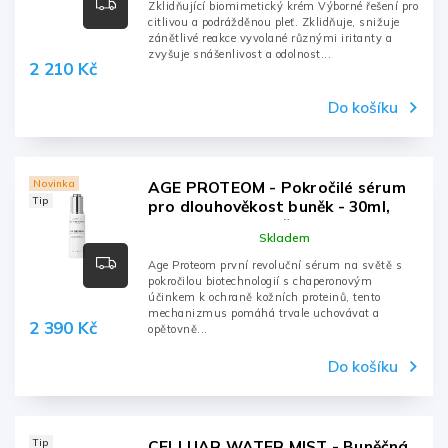
Zklidňující biomimetický krém Výborné řešení pro
citlivou a podrážděnou pleť. Zklidňuje, snižuje
zánětlivé reakce vyvolané různými iritanty a
zvyšuje snášenlivost a odolnost...
2 210 Kč
Do košíku
Novinka
AGE PROTEOM - Pokročilé sérum
Tip
pro dlouhověkost buněk - 30ml,
pipeta s dávkovačem
Skladem
Age Proteom první revoluční sérum na světě s
pokročilou biotechnologií s chaperonovým
účinkem k ochraně kožních proteinů, tento
mechanizmus pomáhá trvale uchovávat a
2 390 Kč
opětovně...
Do košíku
Tip
CELLUAR WATER MIST - Buněčná