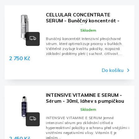
Nejprodávanější
Abecedně
CELLULAR CONCENTRATE
SERUM - Buněčný koncentrát -
30ml, dávkovač
Skladem
Buněčný koncentrát Intenzivní převýchovné
sérum, které optimalizuje procesy v buňkách.
Viditelně zvyšuje kvalitu pokožky, rozpozná
základní problémy pleti ( suchost, citlivost,...
2 750 Kč
Do košíku
INTENSIVE VITAMINE E SERUM -
Sérum - 30ml, láhev s pumpičkou
Skladem
INTENSIVE VITAMINE E SERUM Jemné
intenzivní sérum pro zklidnění citlivé a
hyperreaktivní pokožky a ochranu před vnějšími i
vnitřními negativními vlivy. Vitamín E je
2 450 Kč
jedním...