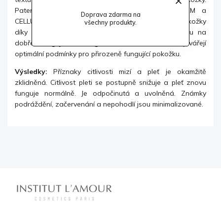
Patentované technologie TIME CONTROL SYSTEM a
Doprava zdarma na
CELLULAR WATER PATENT plně kontroluje mládí pokožky
všechny produkty.
díky účinnému boji proti volným radikálům a podílu na
dobře fungujícím energetickém metabolismu.
Vytvářejí
optimální podmínky pro přirozeně fungující pokožku.
Výsledky:
Příznaky citlivosti mizí a pleť je okamžitě
zklidněná. Citlivost pleti se postupně snižuje a pleť znovu
funguje normálně. Je odpočinutá a uvolněná. Známky
podráždění, začervenání a nepohodlí jsou minimalizované.