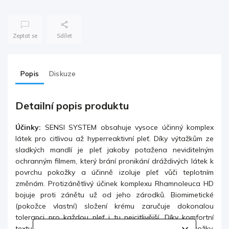
Zeptat se
Sdílet
Popis
Diskuze
Detailní popis produktu
Účinky:
SENSI SYSTEM obsahuje vysoce účinný komplex
látek pro citlivou až hyperreaktivní pleť. Díky výtažkům ze
sladkých mandlí je pleť jakoby potažena neviditelným
ochranným filmem, který brání pronikání dráždivých látek k
povrchu pokožky a účinně
izoluje pleť vůči teplotním
změnám. Protizánětlivý účinek komplexu Rhamnoleuca HD
bojuje proti zánětu už od jeho zárodků. Biomimetické
(pokožce vlastní) složení krému zaručuje dokonalou
toleranci pro každou pleť i tu nejcitlivější. Díky komfortní
textuře obzvlášť dobře sedí sušším typům pokožky.