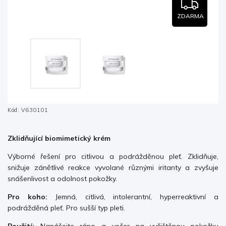
ZDARMA
Kód:
V630101
Zklidňující biomimetický krém
Výborné řešení pro citlivou a podrážděnou pleť. Zklidňuje,
snižuje zánětlivé reakce vyvolané různými iritanty a zvyšuje
snášenlivost a odolnost pokožky.
Pro koho:
Jemná, citlivá, intolerantní, hyperreaktivní a
podrážděná pleť. Pro sušší typ pleti.
Použití:
Nanášejte ráno a večer na vyčištěnou pokožku