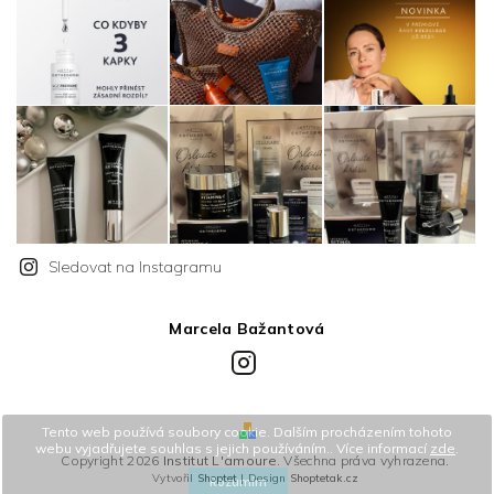
Sledovat na Instagramu
Marcela Bažantová
Instagram
Tento web používá soubory cookie. Dalším procházením tohoto
webu vyjadřujete souhlas s jejich používáním.. Více informací
zde
.
Copyright 2026
Institut L'amoure
. Všechna práva vyhrazena.
Vytvořil
Shoptet
| Design
Shoptetak.cz
Rozumím