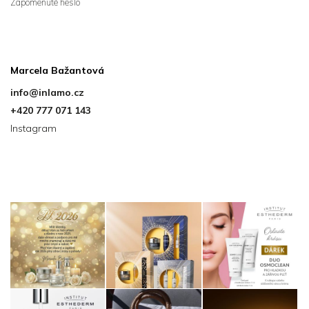
Zapomenuté heslo
se
Kontakt
Marcela Bažantová
info
@
inlamo.cz
+420 777 071 143
Instagram
Instagram