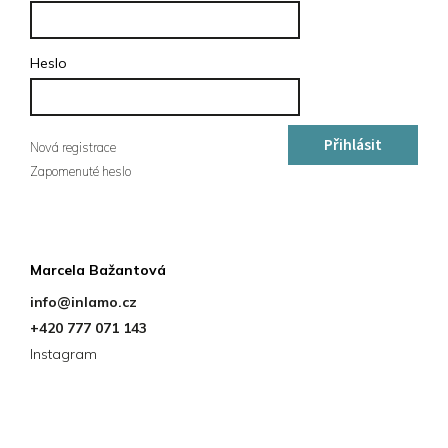
Heslo
Přihlásit
Nová registrace
Zapomenuté heslo
se
Kontakt
Marcela Bažantová
info
@
inlamo.cz
+420 777 071 143
Instagram
Instagram