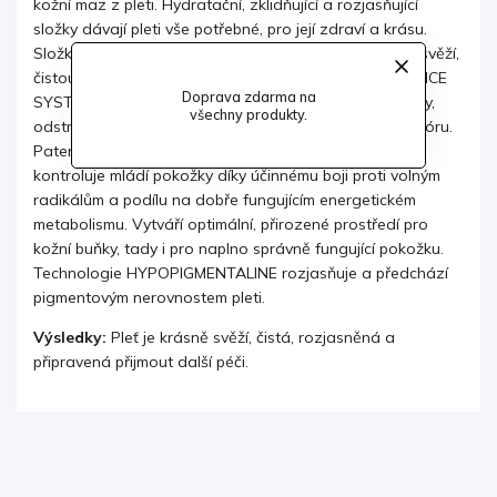
kožní maz z pleti. Hydratační, zklidňující a rozjasňující
složky dávají pleti vše
potřebné, pro její zdraví a krásu.
Složky zmírňující dopady tvrdé vody pak zanechávají svěží,
čistou pleť bez pocitu diskomfortu. Patent SKIN BALANCE
Doprava zdarma na
SYSTEM aktivuje přirozenou obranyschopnost pokožky,
všechny produkty.
odstraňuje špatnou a podporuje dobrou, kožní
mikroflóru.
Patentovaná technologie CELLULAR WATER plně
kontroluje mládí pokožky díky účinnému boji proti volným
radikálům a podílu na dobře fungujícím energetickém
metabolismu. Vytváří optimální, přirozené prostředí pro
kožní buňky, tady i pro
naplno správně fungující pokožku.
Technologie HYPOPIGMENTALINE rozjasňuje a předchází
pigmentovým nerovnostem pleti.
Výsledky:
Pleť je krásně svěží, čistá, rozjasněná a
připravená přijmout další péči.