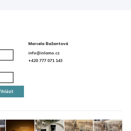
Kontakt
Marcela Bažantová
info
@
inlamo.cz
+420 777 071 143
řihlásit
se