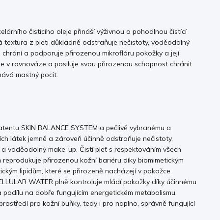
lárního čisticího oleje přináší výživnou a pohodlnou čistící
á textura z pleti důkladně odstraňuje nečistoty, voděodolný
chrání a podporuje přirozenou mikroflóru pokožky a její
 je v rovnováze a posiluje svou přirozenou schopnost chránit
hává mastný pocit.
 patentu SKIN BALANCE SYSTEM a pečlivě vybranému a
ch látek jemně a zároveň účinně odstraňuje nečistoty,
 a voděodolný make-up. Čistí pleť s respektováním všech
reprodukuje přirozenou kožní bariéru díky biomimetickým
ickým lipidům, které se přirozeně nacházejí v pokožce.
ELLULAR WATER plně kontroluje mládí pokožky díky účinnému
 a podílu na dobře fungujícím energetickém metabolismu.
prostředí pro kožní buňky, tedy i pro naplno, správně fungující