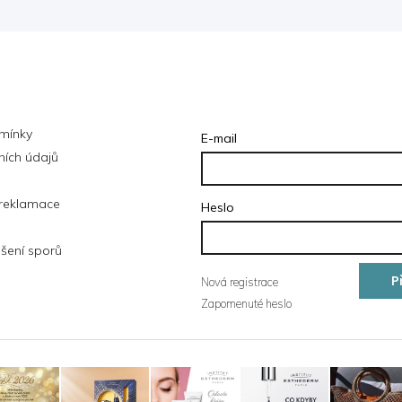
ce pro vás
Přihlášení
mínky
E-mail
ích údajů
 reklamace
Heslo
šení sporů
P
Nová registrace
Zapomenuté heslo