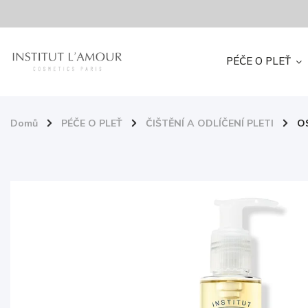
PÉČE O PLEŤ
Domů
/
PÉČE O PLEŤ
/
ČIŠTĚNÍ A ODLÍČENÍ PLETI
/
OS