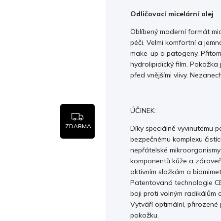
Odličovací micelární olej
Oblíbený moderní formát mice
péči. Velmi komfortní a jemn
make-up a patogeny. Přitom 
hydrolipidický film. Pokožka
před vnějšími vlivy. Nezanec
ÚČINEK:
ZDARMA
Díky speciálně vyvinutému
bezpečnému komplexu čistící
nepřátelské mikroorganismy
komponentů kůže a zároveň 
aktivním složkám a biomimet
Patentovaná technologie C
boji proti volným radikálům
Vytváří optimální, přirozené 
pokožku.