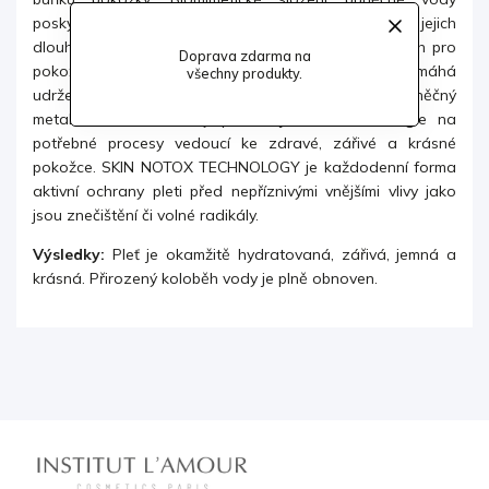
poskytuje kožním buňkám domácí prostředí, pro jejich
dlouhou životnost.
Silný mix antioxidantů, přirozených pro
Doprava zdarma na
pokožku, svým bojem proti volným radikálům pomáhá
všechny produkty.
udržet mladistvost pokožky. Výrazně zvyšuje buněčný
metabolismus buněk, ty pak mají dostatek energie na
potřebné procesy vedoucí ke zdravé, zářivé a krásné
pokožce. SKIN NOTOX TECHNOLOGY je každodenní forma
aktivní ochrany pleti před nepříznivými vnějšími vlivy jako
jsou znečištění či volné radikály.
Výsledky:
Pleť je okamžitě hydratovaná, zářivá, jemná a
krásná. Přirozený koloběh vody je plně obnoven.