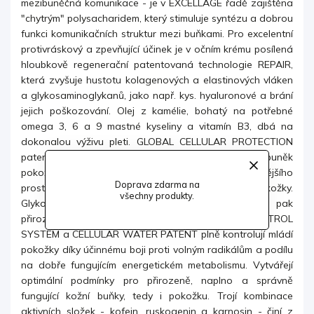
mezibuněčná komunikace - je v EXCELLAGE řadě zajištěna
"chytrým" polysacharidem, který stimuluje syntézu a dobrou
funkci komunikačních struktur mezi buňkami. Pro excelentní
protivráskový a
zpevňující účinek je v očním krému posílená
hloubkově regenerační patentovaná technologie REPAIR,
která zvyšuje hustotu kolagenových a elastinových vláken
a glykosaminoglykanů, jako např. kys. hyaluronové a brání
jejich poškozování. Olej z kamélie,
bohatý na potřebné
omega 3, 6 a 9 mastné kyseliny a vitamín B3, dbá na
dokonalou výživu pleti. GLOBAL CELLULAR PROTECTION
patent s protizánětlivým účinkem zajišťuje ochranu buněk
pokožky včetně jejich DNA před nepřízněmi vnějšího
Doprava zdarma na
prostředí. Je
jakýmsi ochranným biologickým štítem pokožky.
všechny produkty.
Glykobiopolymery vyhlazují povrch pokožky, která pak
přirozeně září. Patentované technologie TIME CONTROL
SYSTEM a CELLULAR WATER PATENT plně kontrolují mládí
pokožky díky účinnému boji proti volným
radikálům a podílu
na dobře fungujícím energetickém metabolismu. Vytvářejí
optimální podmínky pro přirozeně, naplno a správně
fungující kožní buňky, tedy i pokožku. Trojí kombinace
aktivních složek - kofein, ruskogenin a karnosin - činí z