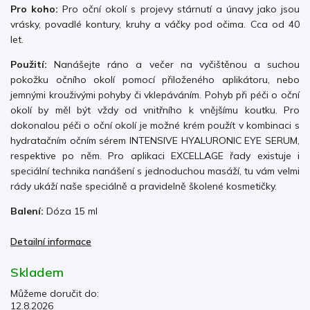
Pro koho:
Pro oční okolí s projevy stárnutí a únavy jako jsou
vrásky, povadlé kontury, kruhy a váčky pod očima. Cca od 40
let.
Použití:
Nanášejte ráno a večer na vyčištěnou a suchou
pokožku očního okolí pomocí přiloženého aplikátoru, nebo
jemnými krouživými pohyby či vklepáváním. Pohyb při péči o oční
okolí by měl být vždy od vnitřního k vnějšímu koutku. Pro
dokonalou péči o
oční okolí je možné krém použít v kombinaci s
hydratačním očním sérem INTENSIVE HYALURONIC EYE SERUM,
respektive po něm. Pro aplikaci EXCELLAGE řady existuje i
speciální technika nanášení s jednoduchou masáží, tu vám velmi
rády ukáží naše speciálně
a pravidelně školené kosmetičky.
Balení:
Dóza 15 ml
Detailní informace
Skladem
Můžeme doručit do:
12.8.2026