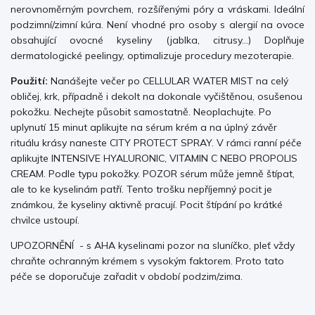
nerovnoměrným povrchem, rozšířenými póry a vráskami. Ideální
podzimní/zimní kúra. Není vhodné pro osoby s alergií na ovoce
obsahující ovocné kyseliny (jablka, citrusy...) Doplňuje
dermatologické
peelingy, optimalizuje procedury mezoterapie.
Použití:
Nanášejte večer po CELLULAR WATER MIST na celý
obličej, krk, případně i dekolt na dokonale vyčištěnou, osušenou
pokožku. Nechejte působit samostatně. Neoplachujte. Po
uplynutí 15 minut aplikujte na sérum krém a na úplný
závěr
rituálu krásy naneste CITY PROTECT SPRAY. V rámci ranní péče
aplikujte INTENSIVE HYALURONIC, VITAMIN C NEBO PROPOLIS
CREAM. Podle typu pokožky. POZOR sérum může jemně štípat,
ale to ke kyselinám patří. Tento trošku nepříjemný pocit je
známkou, že kyseliny aktivně pracují. Pocit štípání po krátké
chvilce ustoupí.
UPOZORNĚNÍ - s AHA kyselinami pozor na sluníčko, pleť vždy
chraňte ochranným krémem s vysokým faktorem. Proto tato
péče se doporučuje zařadit v období podzim/zima.