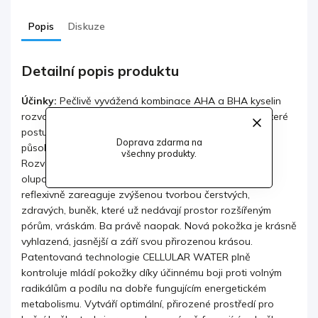
Popis
Diskuze
Detailní popis produktu
Účinky:
Pečlivě vyvážená kombinace AHA a BHA kyselin
rozvolňuje spoje mezi povrchovými kožními buňkami, které
postupně ztratily svou zářivost a poskytují volné pole
Doprava zdarma na
působnosti rozšířeným pórům a jemným vráskám.
všechny produkty.
Rozvolněné spoje dovolují a urychlují
fyziologické
olupování vrchních vrstev pokožky. Ta pak naprosto
reflexivně zareaguje zvýšenou tvorbou čerstvých,
zdravých, buněk, které už nedávají prostor rozšířeným
pórům, vráskám. Ba právě naopak. Nová pokožka je krásně
vyhlazená, jasnější a září
svou přirozenou krásou.
Patentovaná technologie CELLULAR WATER plně
kontroluje mládí pokožky díky účinnému boji proti volným
radikálům a podílu na dobře fungujícím energetickém
metabolismu. Vytváří optimální, přirozené prostředí pro