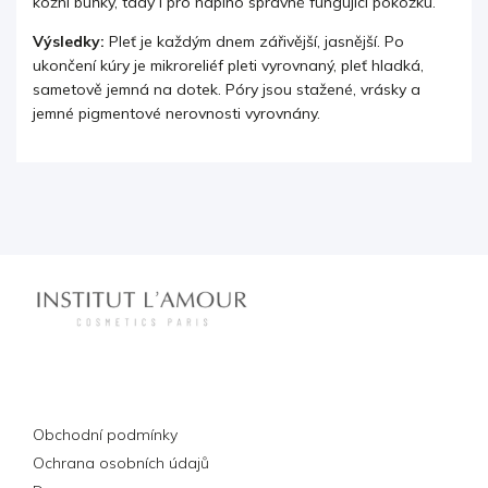
kožní buňky, tady i pro naplno správně fungující pokožku.
Výsledky:
Pleť je každým dnem zářivější, jasnější. Po
ukončení kúry je mikroreliéf pleti vyrovnaný, pleť hladká,
sametově jemná na dotek. Póry jsou stažené, vrásky a
jemné pigmentové nerovnosti vyrovnány.
Informace pro vás
Obchodní podmínky
Ochrana osobních údajů