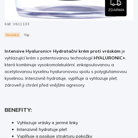
ZDARMA
Kód:
V611103
Novinka
Tip
Intensive Hyaluronic+ Hydratační krém proti vráskám
je
vyhlazující krém s patentovanou technologií
HYALURONIC+
,
která kombinuje vysokomolekulární, enkapsulovanou a
acetylovanou kyselinu hyaluronovou spolu s polyglutamovou
kyselinou. Intenzivně hydratuje, vyplňuje a vyhlazuje pleť,
zároveň ji chrání před vnějšími agresory.
BENEFITY:
Vyhlazuje vrásky a jemné linky
Intenzivně hydratuje pleť
Vyplňuje a posiluje strukturu pokožky