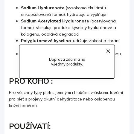
Sodium Hyaluronate
(vysokomolekulární +
enkapsulovaná forma): hydratuje a vyplňuje
Sodium Acetylated Hyaluronate
(acetylovaná
forma): stimuluje produkci kyseliny hyaluronové a
kolagenu, odolává degradaci
Polyglutamová kyselina
: udržuje vlhkost a chrání
kyselinu hyaluronovou.
Technologie Cellular Water
: podporuje buněčnou
Doprava zdarma na
vitalitu
všechny produkty.
PRO KOHO :
Pro všechny typy pleti s jemnými i hlubšími vráskami. Ideální
pro pleť s projevy akutní dehydratace nebo oslabenou
kožní bariérou.
POUŽÍVATÍ: