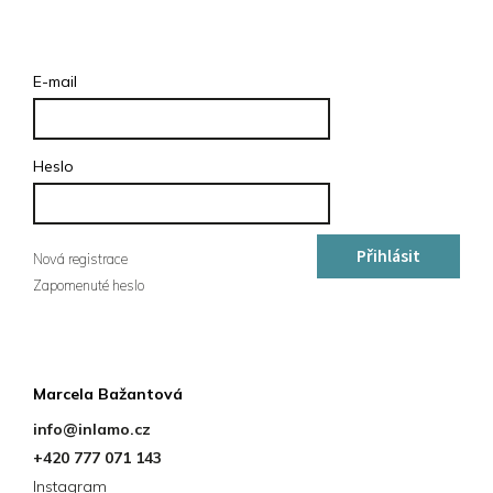
Přihlášení
E-mail
Heslo
Přihlásit
Nová registrace
Zapomenuté heslo
se
Kontakt
Marcela Bažantová
info
@
inlamo.cz
+420 777 071 143
Instagram