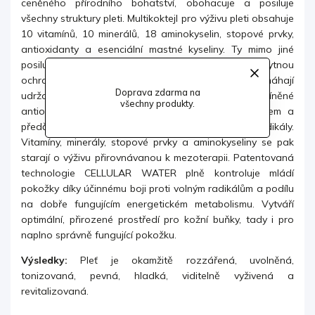
ceněného přírodního bohatství, obohacuje a posiluje
všechny struktury pleti. Multikoktejl pro výživu pleti obsahuje
10 vitamínů, 10 minerálů, 18 aminokyselin, stopové prvky,
antioxidanty a
esenciální mastné kyseliny. Ty mimo jiné
posilují kožní bariéru zodpovědnou za nezbytnou
ochrannou funkci pokožky. Cukerné složky zase pomáhají
Doprava zdarma na
udržovat v pokožce správnou vlhkost. Výše zmíněné
všechny produkty.
antioxidanty chrání pokožku před oxidačním stresem a
předčasným stárnutím způsobeným volnými radikály.
Vitamíny, minerály, stopové prvky a aminokyseliny se pak
starají o výživu přirovnávanou k mezoterapii. Patentovaná
technologie CELLULAR WATER plně kontroluje mládí
pokožky díky účinnému boji proti
volným radikálům a podílu
na dobře fungujícím energetickém metabolismu. Vytváří
optimální, přirozené prostředí pro kožní buňky, tady i pro
naplno správně fungující pokožku.
Výsledky:
Pleť je okamžitě rozzářená, uvolněná,
tonizovaná, pevná, hladká, viditelně vyživená a
revitalizovaná.