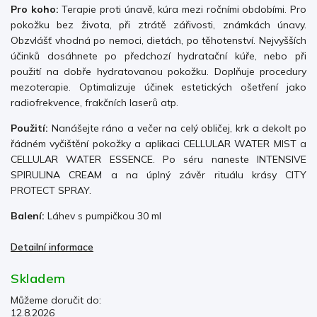
Pro koho:
Terapie proti únavě, kúra mezi ročními obdobími. Pro
pokožku bez života, při ztrátě zářivosti, známkách únavy.
Obzvlášť vhodná po nemoci, dietách, po těhotenství. Nejvyšších
účinků dosáhnete po předchozí hydratační kúře, nebo při
použití
na dobře hydratovanou pokožku. Doplňuje procedury
mezoterapie. Optimalizuje účinek estetických ošetření jako
radiofrekvence, frakčních laserů atp.
Použití:
Nanášejte ráno a večer na celý obličej, krk a dekolt po
řádném vyčištění pokožky a aplikaci CELLULAR WATER MIST a
CELLULAR WATER ESSENCE. Po séru naneste INTENSIVE
SPIRULINA CREAM a na úplný závěr rituálu krásy CITY
PROTECT SPRAY.
Balení:
Láhev s pumpičkou 30 ml
Detailní informace
Skladem
Můžeme doručit do:
12.8.2026