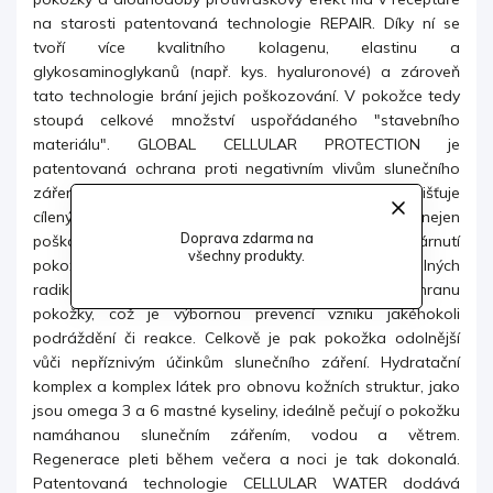
na starosti patentovaná technologie REPAIR. Díky
ní se
tvoří více kvalitního kolagenu, elastinu a
glykosaminoglykanů (např. kys. hyaluronové) a zároveň
tato technologie brání jejich poškozování. V pokožce tedy
stoupá celkové množství uspořádaného "stavebního
materiálu". GLOBAL CELLULAR PROTECTION
je
patentovaná ochrana proti negativním vlivům slunečního
záření, kterým byla pokožka přes den vystavená. Zajišťuje
cílený antioxidační a ochranný účinek a tím zabraňuje nejen
Doprava zdarma na
poškození kožních buněk a jejich DNA, ale i stárnutí
všechny produkty.
pokožky v důsledku
nadměrného působení volných
radikálů. Posiluje přirozenou protizánětlivou ochranu
pokožky, což je výbornou prevencí vzniku jakéhokoli
podráždění či reakce. Celkově je pak pokožka odolnější
vůči nepříznivým účinkům slunečního záření. Hydratační
komplex a komplex látek pro obnovu kožních struktur, jako
jsou omega 3 a 6 mastné kyseliny, ideálně pečují o pokožku
namáhanou slunečním zářením, vodou a větrem.
Regenerace pleti během večera a noci je tak dokonalá.
Patentovaná technologie CELLULAR
WATER dodává