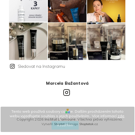
Sledovat na Instagramu
Marcela Bažantová
Instagram
Tento web používá soubory cookie. Dalším procházením tohoto
webu vyjadřujete souhlas s jejich používáním.. Více informací
zde
.
Copyright 2026
Institut L'amoure
. Všechna práva vyhrazena.
Vytvořil
Shoptet
| Design
Shoptetak.cz
Rozumím